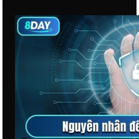
hút được rất nhiều người tham gia. Những lý do mà nhà cái
đưa ra những chính sách cụ thể như sau: