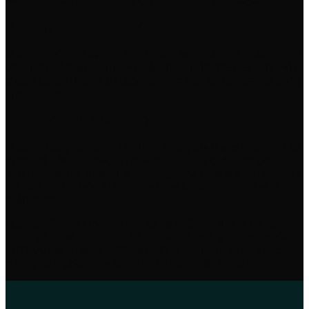
liên quan đến pháp luật trong việc cá cược trực tuyến.
4 thông tin cần thu thập
Những nguồn dữ liệu chính mà chính sách bảo mật cần lưu trữ
bao gồm số điện thoại, tên thật, tài khoản ngân hàng và mật
khẩu. Qua đó bảo vệ an toàn giúp hội viên an tâm khi sử dụng
dịch vụ 8Day.
Hình thức mã hóa dữ liệu
Những thông tin đơn vị thu thập trong chính sách bảo mật sẽ
được mã hóa bởi công nghệ hàng đầu. Trong đó bao gồm SSL
128 Bit, Mã hóa tường lửa và công nghệ cookies. Chính vì vậy
mà mọi dữ liệu luôn được an toàn và không ai có thể xâm
nhập được.
Qua bài viết trên thì bạn đọc sẽ nắm rõ mọi thông tin về
chính sách bảo mật
. Từ đó sẽ nắm rõ những quyền lợi của
mình khi tham gia cá cược tại đơn vị. Như vậy sẽ có được
những trải nghiệm tuyệt vời và an toàn nhất tại 8Day.