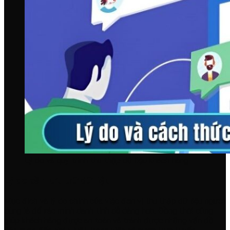
Lý do và quy trình thu thập dữ liệu khách hàng
Lý do cần lưu trữ dữ liệu
Mục đích và lý do chính của việc đơn vị thu thập dữ liệu người
dùng là để xác minh danh tính dễ dàng hơn. Đồng thời cũng
giúp khách hàng được an toàn và tránh được những vấn đề