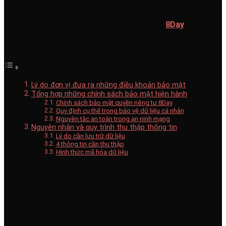
được mọi quyền lợi giữa thương hiệu và khách hàng sử dụng
dịch vụ. Để biết thêm thông tin chi tiết về những điều khoản
cụ thể thì hãy theo dõi nội dung dưới đây của
8Day
.
Table of Contents
Lý do đơn vị đưa ra những điều khoản bảo mật
Tổng hợp những chính sách bảo mật hiện hành
Chính sách bảo mật quyền riêng tư 8Day
Quy định cụ thể trong bảo vệ dữ liệu cá nhân
Nguyên tắc an toàn trong an ninh mạng
Nguyên nhân và quy trình thu thập thông tin
Lý do cần lưu trữ dữ liệu
4 thông tin cần thu thập
Hình thức mã hóa dữ liệu
Lý do đơn vị đưa ra những điều khoản
bảo mật
Bảo mật luôn là yếu tố quan trọng bậc nhất mà đơn vị chú
trọng phát triển. Bởi điều này giúp nâng cao độ uy tín và thu