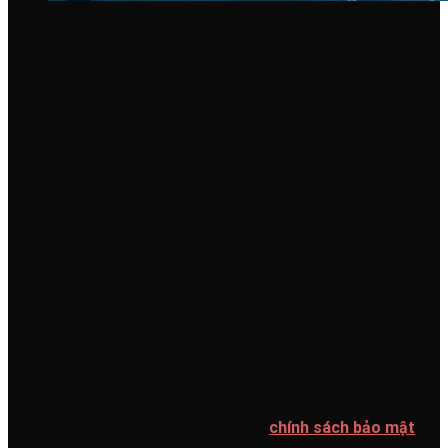
4 nguyên nhân mà nhà cái đưa ra chính sách bảo mật
Nhằm lưu trữ và bảo đảm an toàn tuyệt đối đến 100%
cho các hoạt động thông qua công nghệ mã hóa dữ liệu
riêng tư của người dùng
Ngăn chặn và xử lý kịp thời những hành vi không trung
thực, gian lận nhằm thay đổi kết quả và gây ảnh hưởng
đến nền tảng
Cung cấp đầy đủ, công bằng về mặt quyền lợi cho
những người sử dụng dịch vụ cá cược trực tuyến
Tạo ra một sân chơi công bằng, văn minh, chất lượng
cao và hợp pháp để hội viên có thể yên tâm khi tham gia
các trò chơi
Việc chú trọng vào bảo vệ người dùng giúp thương hiệu luôn
giữ vững vị trí cao trên thị trường. Những dòng công nghệ
hiện đại bậc nhất đều được sử dụng để hỗ trợ tuyệt đối.
Tổng hợp những chính sách bảo mật
hiện hành
Hội viên cần tìm hiểu kỹ lưỡng những
chính sách bảo mật
trước khi tham gia cá cược để bảo đảm được sự uy tín. 3